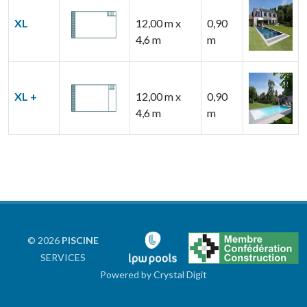
XL
12,00 m x
0,90
4,6 m
m
XL +
12,00 m x
0,90
4,6 m
m
© 2026
PISCINE
SERVICES
Powered by
Crystal Digit