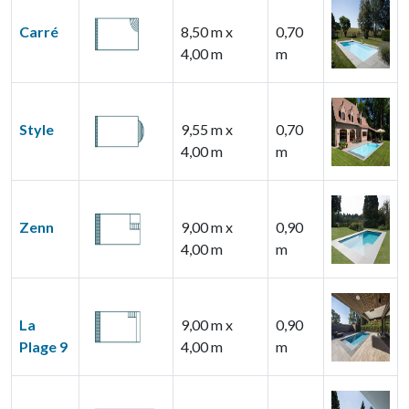
Carré
8,50 m x
0,70
4,00 m
m
Style
9,55 m x
0,70
4,00 m
m
Zenn
9,00 m x
0,90
4,00 m
m
La
9,00 m x
0,90
Plage 9
4,00 m
m