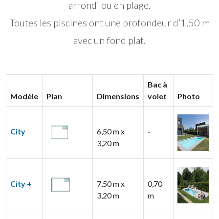
arrondi ou en plage.
Toutes les piscines ont une profondeur d’1,50 m
avec un fond plat.
Bac à
Modèle
Plan
Dimensions
volet
Photo
City
6,50 m x
-
3,20 m
City +
7,50 m x
0,70
3,20 m
m